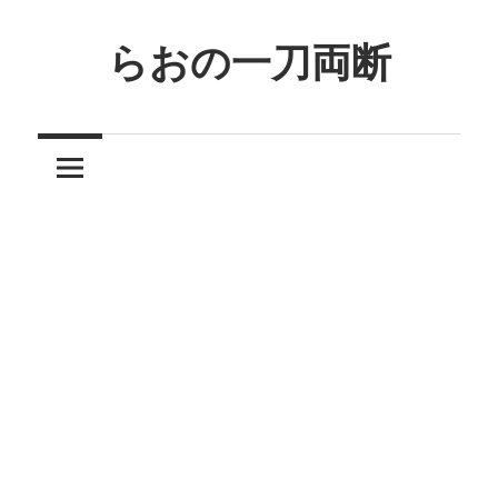
コ
ン
らおの一刀両断
テ
ン
ツ
へ
ス
キ
ッ
プ