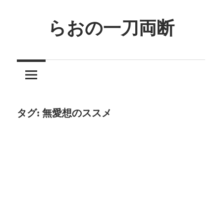
コ
ン
らおの一刀両断
テ
ン
ツ
へ
ス
キ
タグ:
無愛想のススメ
ッ
プ