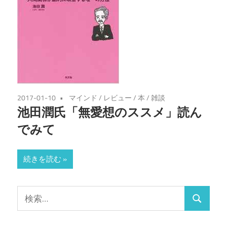
2017-01-10
マインド
/
レビュー
/
本
/
雑談
池田潤氏「無愛想のススメ」読ん
でみて
続きを読む
検
検
索:
索