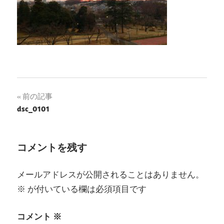
投
前の記事
dsc_0101
稿
ナ
コメントを残す
ビ
ゲ
メールアドレスが公開されることはありません。
※
が付いている欄は必須項目です
ー
シ
コメント
※