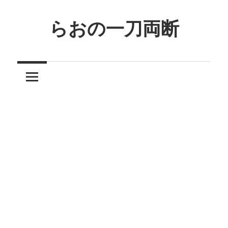
コ
ン
らおの一刀両断
テ
ン
ツ
へ
ス
キ
ッ
プ