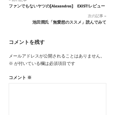
投
ファンでもないヤツの[Alexandros] EXIST!レビュー
稿
次の記事
ナ
池田潤氏「無愛想のススメ」読んでみて
ビ
ゲ
コメントを残す
ー
メールアドレスが公開されることはありません。
シ
※
が付いている欄は必須項目です
ョ
コメント
※
ン