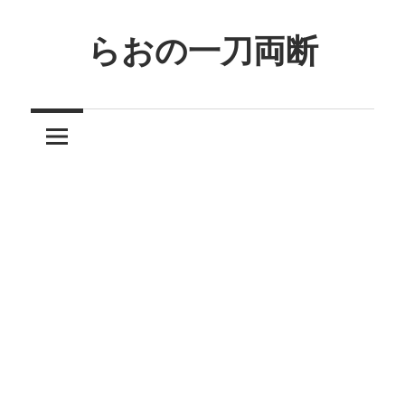
コ
ン
らおの一刀両断
テ
ン
ツ
へ
ス
キ
ッ
プ